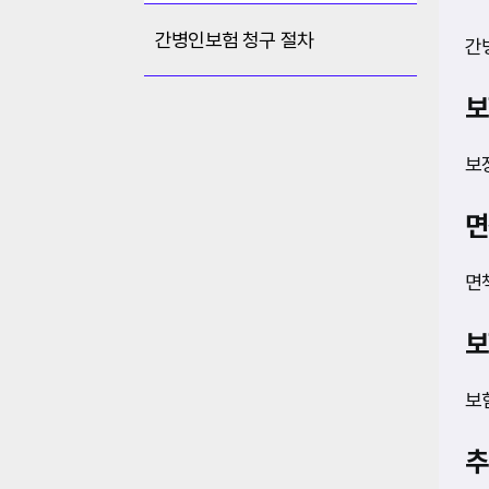
간병인보험 청구 절차
간
보
보
면
면
보
보
추